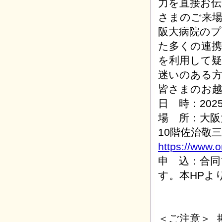
力を直接お伝
さまのご来
阪大病院のプ
た多くの連
を利用して
迷いのある
皆さまのお
日 時：202
場 所：大阪
10階佐治敬
https://www.o
申 込：合同
す。本HPよ
＜ご注意＞ 