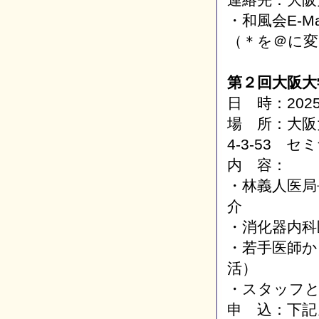
・和風会E-Mail
（＊を＠に変
第２回大阪大
日 時：2025 
場 所：大阪
4-3-53 
内 容：
・林義人医局
介
・消化器内科
・若手医師か
活）
・スタッフ
申 込：下