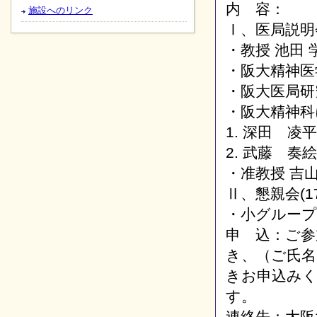
内 容：
施設へのリンク
Ⅰ、医局説明会(
・教授 池田 
・阪大精神医
・阪大医局研
・阪大精神科
1. 深田 凌
2. 武藤 奏
・准教授 吉山
Ⅱ、懇親会(17
・小グループ
申 込：ご参
き、（ご氏名
きお申込み
す。
連絡先：大阪