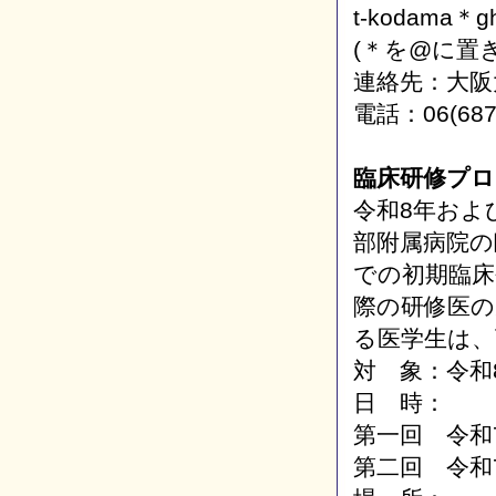
t-kodama＊gh
(＊を@に置
連絡先：大阪
電話：06(687
臨床研修プロ
令和8年およ
部附属病院の
での初期臨
際の研修医の
る医学生は
対 象：令和
日 時：
第一回 令和
第二回 令和7