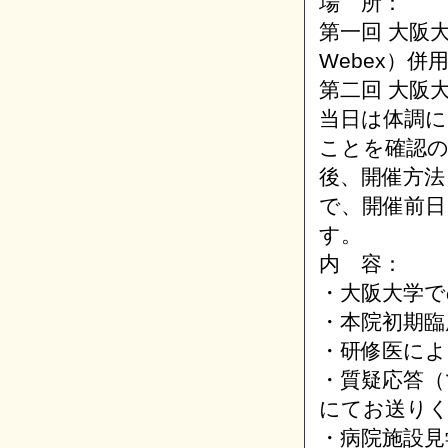
場 所：
第一回 大阪大
Webex）併
第二回 大阪
当日は体調に
ことを確認
後、開催方法
で、開催前
す。
内 容：
・大阪大学
・本院初期臨
・研修医に
・質疑応答（
にてお送り
・病院施設見