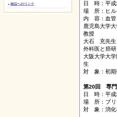
日 時：平成2
施設へのリンク
場 所：ヒル
内 容：血管
鹿児島大学
教授
大石 充先生
外科医と癌研
大阪大学大学
生
対 象：初期
第20回 専
日 時：平成2
場 所：ブリー
対 象：消化