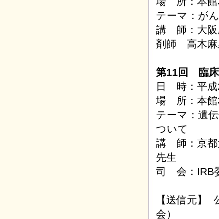
場 所：本館
テーマ：が
講 師：大阪
剤師 高木麻
第11回 臨
日 時：平成2
場 所：本館
テーマ：遺伝
ついて
講 師：京都
先生
司 会：IR
【送信元】 
会）