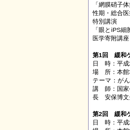
「網膜硝子体
性期・総合医
特別講演
「眼とiPS
医学寄附講座
第1回 緩和
日 時：平成2
場 所：本館
テーマ：が
講 師：国家
長 安保博文
第2回 緩和
日 時：平成2