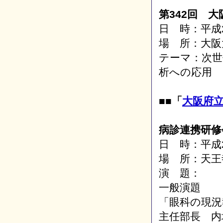
第342回 大
日 時：平成2
場 所：大阪
テーマ：次世
析への応用
■■「
大阪府
病診連携研修
日 時：平成2
場 所：天王
演 題：
一般演題
「眼科の現況
主任部長 内