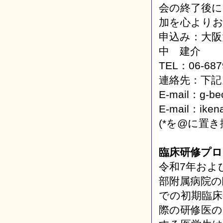
会の終了後に
加を心より
申込み：大阪
中 建介
TEL：06-687
連絡先：下
E-mail：g-bec
E-mail：ikena
(*を@に置
臨床研修プロ
令和7年およ
部附属病院の
での初期臨
際の研修医の