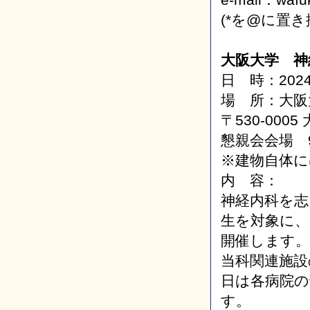
(*を@に置
大阪大学 神
日 時：202
場 所：大阪
〒530-000
懇親会会場 9
※建物自体
内 容：
神経内科を志
生を対象に、
開催します。
当科関連施設
日は各病院
す。