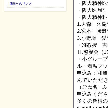
・阪大精神医
施設へのリンク
・阪大医局研
・阪大精神科
1.大森 久樹
2.宮本 勝哉
3.小野塚 愛
・准教授 吉
Ⅱ.懇親会（17
・小グループ
ル・着席ブ
申込み：和風
んでいただ
（ご氏名・ふ
申込みくだ
多くの皆様
e-mail：wafuk