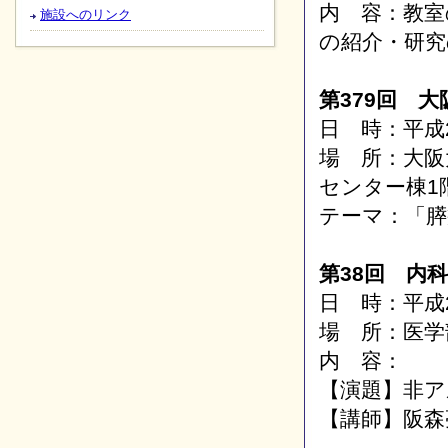
内 容：教室
施設へのリンク
の紹介・研究
第379回 大
日 時：平成2
場 所：大阪
センター棟1
テーマ：「膵
第38回 内
日 時：平成2
場 所：医学
内 容：
【演題】非ア
【講師】阪森