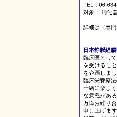
TEL：06-634
対象： 消化
詳細は（専門
日本静脈経腸
臨床医とし
を受けるこ
を企画しま
臨床栄養療
一緒に楽し
な意義がある
万障お繰り
申し上げま