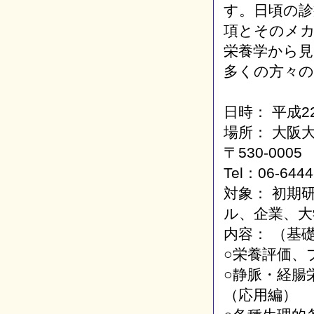
す。日頃の診
項とそのメ
栄養学から見
多くの方々
日時： 平成22年
場所： 大阪
〒530-000
Tel：06-6444
対象： 初期
ル、企業、大
内容： （基
○栄養評価、
○静脈・経腸
（応用編）