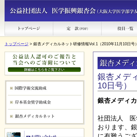
トップページ
> 銀杏メディカルネット研修情報Vol.1（2010年11月10日号
銀杏メディ
10日号）
銀杏メディ
社団法人 医
おります、
に有難うご