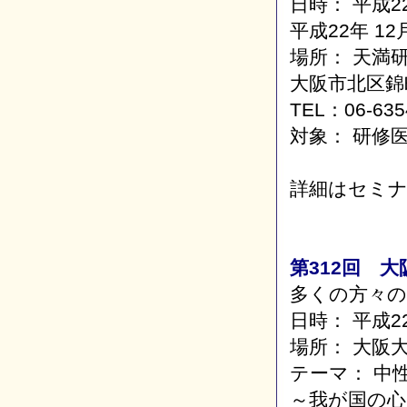
日時： 平成22
平成22年 12
場所： 天満
大阪市北区錦町
TEL：06-635
対象： 研修
詳細はセミ
第312回 
多くの方々
日時： 平成2
場所： 大阪
テーマ： 中
～我が国の心